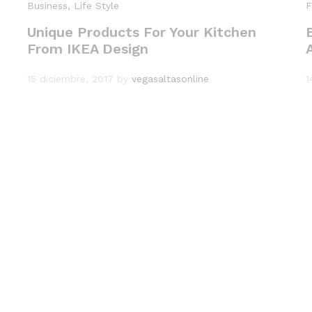
Business
, Life Style
F
Unique Products For Your Kitchen
From IKEA Design
15 diciembre, 2017
by
vegasaltasonline
1