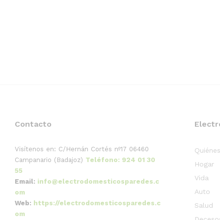
Contacto
Elect
Visítenos en:
C/Hernán Cortés nº17
06460
Quiéne
Campanario (Badajoz)
Teléfono: 924 01 30
Hogar
55
Vida
Email:
info@electrodomesticosparedes.c
Auto
om
Web:
https://electrodomesticosparedes.c
Salud
om
Deceso