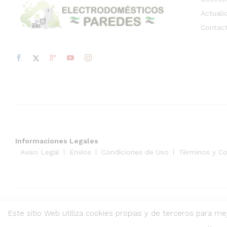
Actuali
Contac
Informaciones Legales
Aviso Legal
Envíos
Condiciones de Uso
Términos y C
© 2023 Electrodomésticos Paredes . Todos los derechos res
Este sitio Web utiliza cookies propias y de terceros para mej
Vegas Altas Online