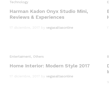
Technology
E
Harman Kadon Onyx Studio Mini,
Reviews & Experiences
17 diciembre, 2017
by
vegasaltasonline
1
Entertaiment
, Others
B
Home Interior: Modern Style 2017
17 diciembre, 2017
by
vegasaltasonline
1