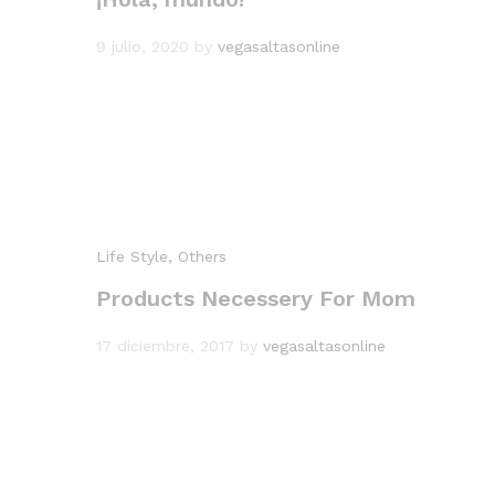
9 julio, 2020
by
vegasaltasonline
Life Style
, Others
Products Necessery For Mom
17 diciembre, 2017
by
vegasaltasonline