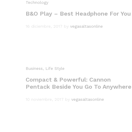
Technology
B&O Play – Best Headphone For You
16 diciembre, 2017
by
vegasaltasonline
Business
, Life Style
Compact & Powerful: Cannon
Pentack Beside You Go To Anywhere
10 noviembre, 2017
by
vegasaltasonline