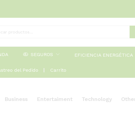
NDA
SEGUROS
EFICIENCIA ENERGÉTICA
astreo del Pedido
Carrito
Business
Entertaiment
Technology
Othe