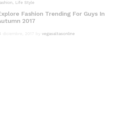
ashion
, Life Style
Explore Fashion Trending For Guys In
Autumn 2017
4 diciembre, 2017
by
vegasaltasonline