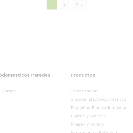
1
2
rodomésticos Paredes
Productos
s Somos
Climatización
Grandes Electrodomésticos
Pequeños Electrodoméstico
Higiene y Belleza
Imagen y Sonido
s
Informática y Robótica