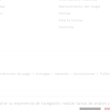
dad
Mantenimiento del Hogar
to
Ofertas
Para la Cocina
Telefonía
ondiciones de pago
Entregas – Garantía – Devoluciones
Políti
ervados. Desarrollado por
orar su experiencia de navegación, realizar tareas de análisis 
Pagos seguros