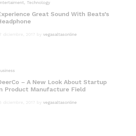
ntertaiment
, Technology
Experience Great Sound With Beats’s
Headphone
7 diciembre, 2017
by
vegasaltasonline
usiness
DeerCo – A New Look About Startup
In Product Manufacture Field
6 diciembre, 2017
by
vegasaltasonline