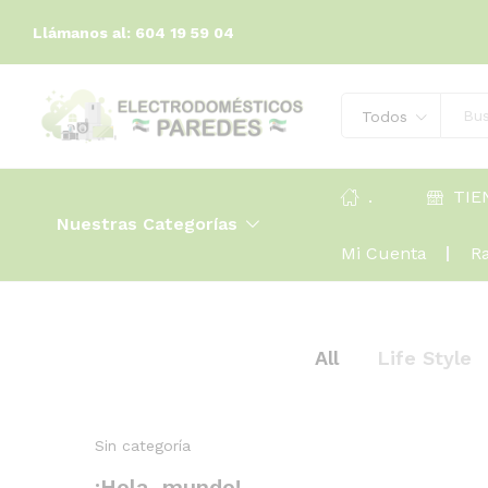
Llámanos al: 604 19 59 04
Todos
.
TIE
Nuestras Categorías
Mi Cuenta
R
All
Life Style
Sin categoría
¡Hola, mundo!